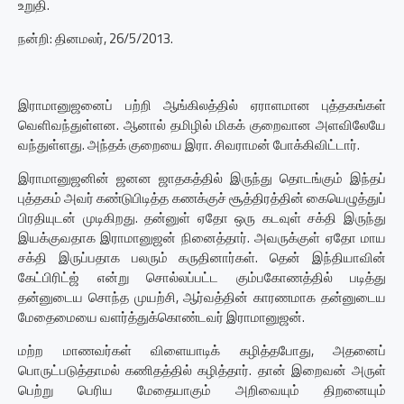
உறுதி.
நன்றி: தினமலர், 26/5/2013.
இராமானுஜனைப் பற்றி ஆங்கிலத்தில் ஏராளமான புத்தகங்கள்
வெளிவந்துள்ளன. ஆனால் தமிழில் மிகக் குறைவான அளவிலேயே
வந்துள்ளது. அந்தக் குறையை இரா. சிவராமன் போக்கிவிட்டார்.
இராமானுஜனின் ஜனன ஜாதகத்தில் இருந்து தொடங்கும் இந்தப்
புத்தகம் அவர் கண்டுபிடித்த கணக்குச் சூத்திரத்தின் கையெழுத்துப்
பிரதியுடன் முடிகிறது. தன்னுள் ஏதோ ஒரு கடவுள் சக்தி இருந்து
இயக்குவதாக இராமானுஜன் நினைத்தார். அவருக்குள் ஏதோ மாய
சக்தி இருப்பதாக பலரும் கருதினார்கள். தென் இந்தியாவின்
கேட்பிரிட்ஜ் என்று சொல்லப்பட்ட கும்பகோணத்தில் படித்து
தன்னுடைய சொந்த முயற்சி, ஆர்வத்தின் காரணமாக தன்னுடைய
மேதைமையை வளர்த்துக்கொண்டவர் இராமானுஜன்.
மற்ற மாணவர்கள் விளையாடிக் கழித்தபோது, அதனைப்
பொருட்படுத்தாமல் கணிதத்தில் கழித்தார். தான் இறைவன் அருள்
பெற்று பெரிய மேதையாகும் அறிவையும் திறனையும்