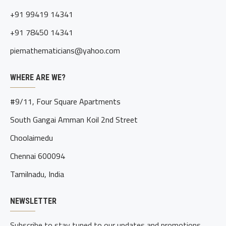
+91 99419 14341
+91 78450 14341
piemathematicians@yahoo.com
WHERE ARE WE?
#9/11, Four Square Apartments
South Gangai Amman Koil 2nd Street
Choolaimedu
Chennai 600094
Tamilnadu, India
NEWSLETTER
Subscribe to stay tuned to our updates and promotions.