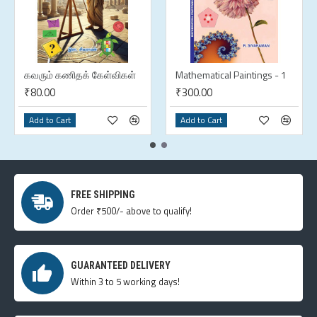
கவரும் கணிதக் கேள்விகள்
Mathematical Paintings - 1
₹80.00
₹300.00
Add to Cart
Add to Cart
FREE SHIPPING
Order ₹500/- above to qualify!
GUARANTEED DELIVERY
Within 3 to 5 working days!