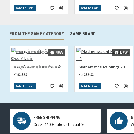
Add to Cart
Add to Cart
FROM THE SAME CATEGORY
SAME BRAND
NEW
NEW
கவரும் கணிதக் கேள்விகள்
Mathematical Paintings - 1
₹80.00
₹300.00
Add to Cart
Add to Cart
FREE SHIPPING
G
Order ₹500/- above to qualify!
W