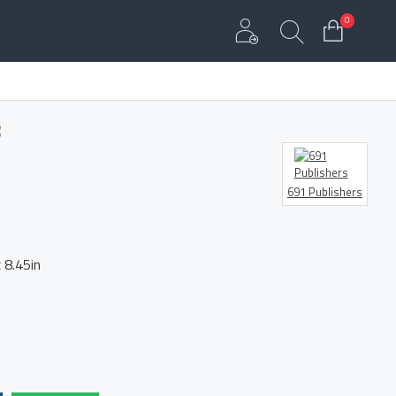
0
3
691 Publishers
x 8.45in