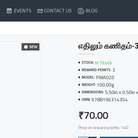
EVENTS
CONTACT US
BLOG
எதிலும் கணிதம்-
NEW
In Stock
STOCK:
3
REWARD POINTS:
PMA020
MODEL:
100.00g
WEIGHT:
5.50in x 0.50in 
DIMENSIONS:
9788196314354
ISBN:
₹70.00
Price in reward points: 140