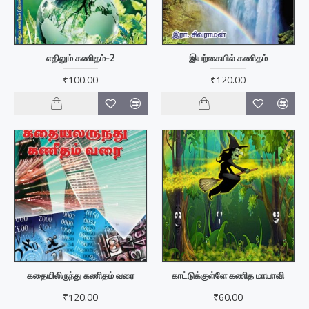
எதிலும் கணிதம்-2
இயற்கையில் கணிதம்
₹100.00
₹120.00
கதையிலிருந்து கணிதம் வரை
காட்டுக்குள்ளே கணித மாயாவி
₹120.00
₹60.00